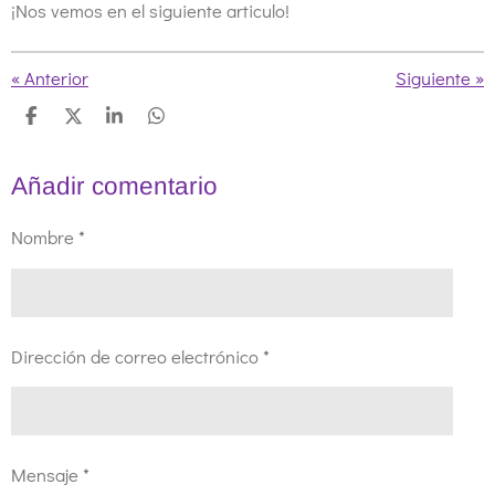
¡Nos vemos en el siguiente articulo!
«
Anterior
Siguiente
»
C
C
C
C
o
o
o
o
m
m
m
m
p
p
p
p
Añadir comentario
a
a
a
a
r
r
r
r
t
t
t
t
Nombre *
i
i
i
i
r
r
r
r
Dirección de correo electrónico *
Mensaje *